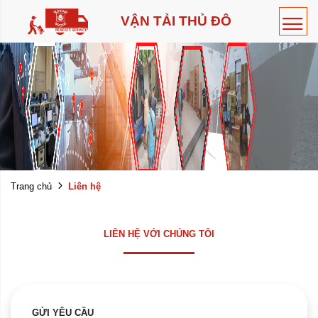
VẬN TẢI THỦ ĐÔ
Liên hệ
Trang chủ
LIÊN HỆ VỚI CHÚNG TÔI
GỬI YÊU CẦU