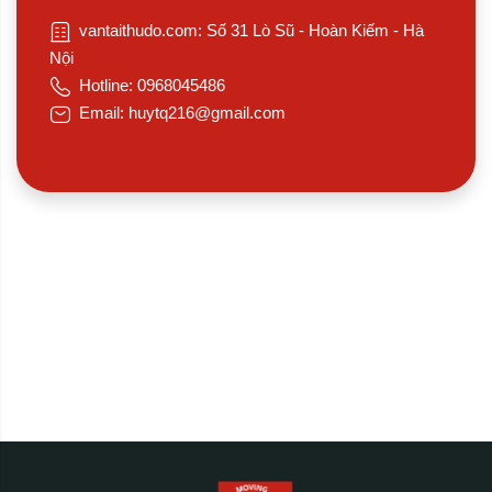
vantaithudo.com: Số 31 Lò Sũ - Hoàn Kiếm - Hà
Nội
Hotline: 0968045486
Email: huytq216@gmail.com