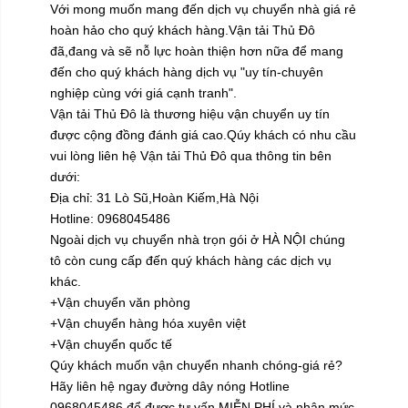
Với mong muốn mang đến dịch vụ chuyển nhà giá rẻ
hoàn hảo cho quý khách hàng.Vận tải Thủ Đô
đã,đang và sẽ nỗ lực hoàn thiện hơn nữa để mang
đến cho quý khách hàng dịch vụ "uy tín-chuyên
nghiệp cùng với giá cạnh tranh".
Vận tải Thủ Đô là thương hiệu vận chuyển uy tín
được cộng đồng đánh giá cao.Qúy khách có nhu cầu
vui lòng liên hệ Vận tải Thủ Đô qua thông tin bên
dưới:
Địa chỉ: 31 Lò Sũ,Hoàn Kiếm,Hà Nội
Hotline:
0968045486
Ngoài dịch vụ chuyển nhà trọn gói ở HÀ NỘI chúng
tô còn cung cấp đến quý khách hàng các dịch vụ
khác.
+Vận chuyển văn phòng
+Vận chuyển hàng hóa xuyên việt
+Vận chuyển quốc tế
Qúy khách muốn vận chuyển nhanh chóng-giá rẻ?
Hãy liên hệ ngay đường dây nóng Hotline
0968045486 để được tư vấn MIỄN PHÍ và nhận mức