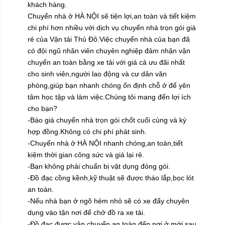
khách hàng.
Chuyển nhà ở HÀ NỘI sẽ tiện lợi,an toàn và tiết kiệm
chi phí hơn nhiều với dịch vụ chuyển nhà trọn gói giá
rẻ của Vận tải Thủ Đô.Việc chuyển nhà của bạn đã
có đội ngũ nhân viên chuyên nghiệp đảm nhận vận
chuyển an toàn bằng xe tải với giá cả ưu đãi nhất
cho sinh viên,người lao động và cư dân văn
phòng,giúp bạn nhanh chóng ổn định chỗ ở để yên
tâm học tập và làm việc.Chúng tôi mang đến lợi ích
cho bạn?
-Báo giá chuyển nhà trọn gói chốt cuối cùng và ký
hợp đồng.Không có chi phí phát sinh.
-Chuyển nhà ở HÀ NỘI nhanh chóng,an toàn,tiết
kiệm thời gian công sức và giá lại rẻ.
-Bạn không phải chuẩn bị vật dụng đóng gói.
-Đồ đạc cồng kềnh,kỹ thuật sẽ được tháo lắp,bọc lót
an toàn.
-Nếu nhà bạn ở ngõ hẻm nhỏ sẽ có xe đẩy chuyên
dụng vào tận nơi để chở đồ ra xe tải.
-Đồ đạc được vận chuyển an toàn đến nơi ở mới,sau