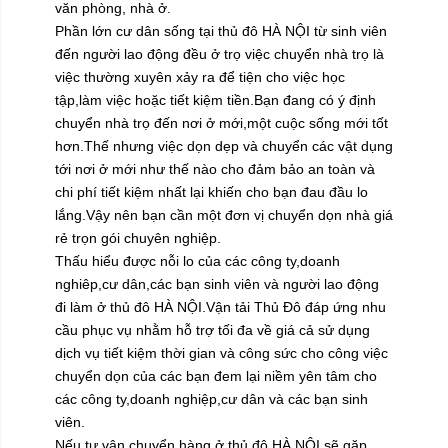
văn phòng, nhà ở.
Phần lớn cư dân sống tại thủ đô HÀ NỘI từ sinh viên
đến người lao động đều ở trọ việc chuyển nhà trọ là
việc thường xuyên xảy ra để tiện cho việc học
tập,làm việc hoặc tiết kiệm tiền.Bạn đang có ý định
chuyển nhà trọ đến nơi ở mới,một cuộc sống mới tốt
hơn.Thế nhưng việc dọn dẹp và chuyển các vật dụng
tới nơi ở mới như thế nào cho đảm bảo an toàn và
chi phí tiết kiệm nhất lại khiến cho bạn đau đầu lo
lắng.Vậy nên bạn cần một đơn vị chuyển dọn nhà giá
rẻ trọn gói chuyên nghiệp.
Thấu hiểu được nỗi lo của các công ty,doanh
nghiêp,cư dân,các bạn sinh viên và người lao động
đi làm ở thủ đô HÀ NỘI.Vận tải Thủ Đô đáp ứng nhu
cầu phục vụ nhằm hỗ trợ tối đa về giá cả sử dụng
dịch vụ tiết kiệm thời gian và công sức cho công việc
chuyển dọn của các bạn đem lại niềm yên tâm cho
các công ty,doanh nghiệp,cư dân và các bạn sinh
viên.
Nếu tự vận chuyển hàng ở thủ đô HÀ NỘI sẽ gặp