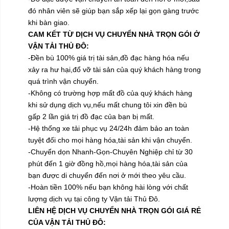
đó nhân viên sẽ giúp bạn sắp xếp lại gọn gàng trước
khi bàn giao.
CAM KẾT TỪ DỊCH VỤ CHUYỂN NHÀ TRỌN GÓI Ở
VẬN TẢI THỦ ĐÔ:
-Đền bù 100% giá trị tài sản,đồ đạc hàng hóa nếu
xảy ra hư hại,đổ vỡ tài sản của quý khách hàng trong
quá trình vận chuyển.
-Không có trường hợp mất đồ của quý khách hàng
khi sử dụng dịch vụ,nếu mất chung tôi xin đền bù
gấp 2 lần giá trị đồ đạc của bạn bị mất.
-Hệ thống xe tải phục vụ 24/24h đảm bảo an toàn
tuyệt đối cho mọi hàng hóa,tài sản khi vận chuyển.
-Chuyển dọn Nhanh-Gọn-Chuyên Nghiệp chỉ từ 30
phút đến 1 giờ đồng hồ,mọi hàng hóa,tài sản của
bạn được di chuyển đến nơi ở mới theo yêu cầu.
-Hoàn tiền 100% nếu bạn không hài lòng với chất
lượng dịch vụ tại công ty Vận tải Thủ Đô.
LIÊN HỆ DỊCH VỤ CHUYỂN NHÀ TRỌN GÓI GIÁ RẺ
CỦA VẬN TẢI THỦ ĐÔ: