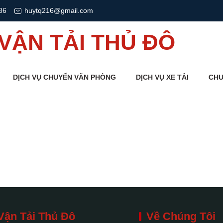
86
huytq216@gmail.com
VẬN TẢI THỦ ĐÔ
DỊCH VỤ CHUYỂN VĂN PHÒNG
DỊCH VỤ XE TẢI
CHU
Vận Tải Thủ Đô
Về Chúng Tôi