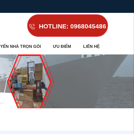
HOTLINE: 0968045486
YỂN NHÀ TRỌN GÓI
ƯU ĐIỂM
LIÊN HỆ