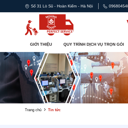
Số 31 Lò Sũ - Hoàn Kiếm - Hà Nội
09680454
GIỚI THIỆU
QUY TRÌNH DỊCH VỤ TRỌN GÓI
Tin tức
Trang chủ