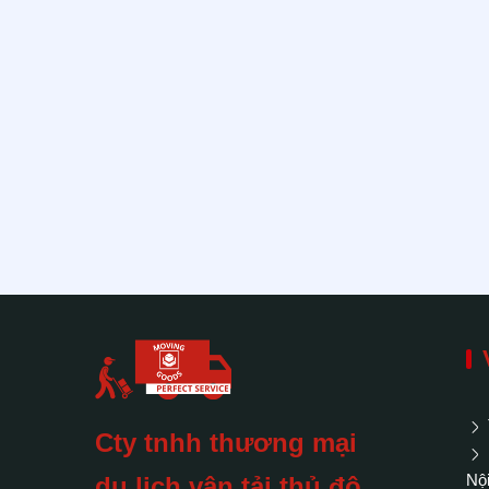
Cty tnhh thương mại
Nội
du lịch vận tải thủ đô