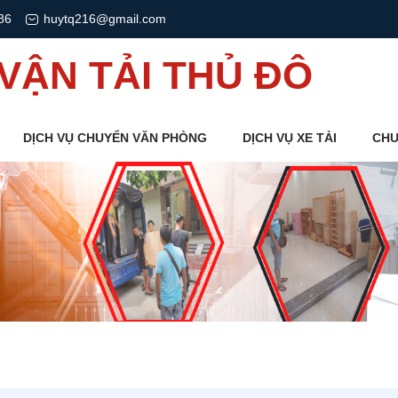
86
huytq216@gmail.com
VẬN TẢI THỦ ĐÔ
DỊCH VỤ CHUYỂN VĂN PHÒNG
DỊCH VỤ XE TẢI
CHU